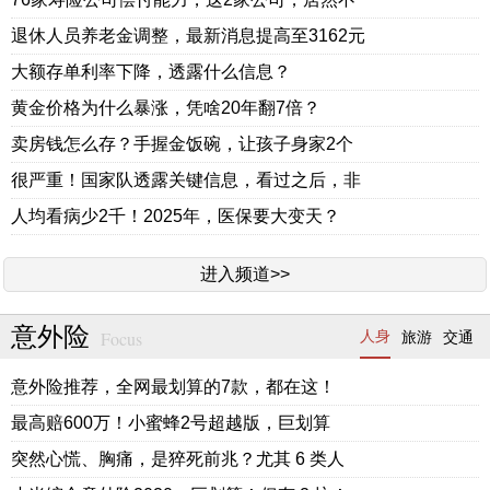
退休人员养老金调整，最新消息提高至3162元
大额存单利率下降，透露什么信息？
黄金价格为什么暴涨，凭啥20年翻7倍？
卖房钱怎么存？手握金饭碗，让孩子身家2个
很严重！国家队透露关键信息，看过之后，非
人均看病少2千！2025年，医保要大变天？
进入频道>>
意外险
Focus
人身
旅游
交通
意外险推荐，全网最划算的7款，都在这！
最高赔600万！小蜜蜂2号超越版，巨划算
突然心慌、胸痛，是猝死前兆？尤其 6 类人