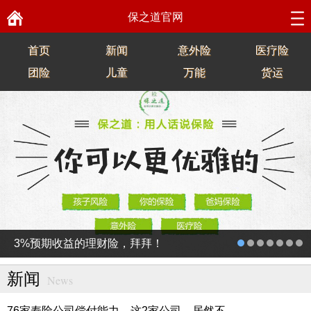
保之道官网
首页
新闻
意外险
医疗险
团险
儿童
万能
货运
3%预期收益的理财险，拜拜！
新闻
News
76家寿险公司偿付能力，这2家公司，居然不