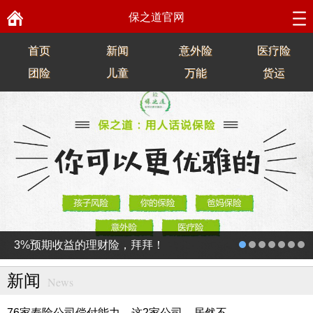
保之道官网
首页
新闻
意外险
医疗险
团险
儿童
万能
货运
3%预期收益的理财险，拜拜！
新闻
News
76家寿险公司偿付能力，这2家公司，居然不