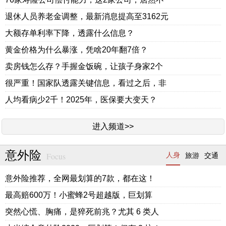
退休人员养老金调整，最新消息提高至3162元
大额存单利率下降，透露什么信息？
黄金价格为什么暴涨，凭啥20年翻7倍？
卖房钱怎么存？手握金饭碗，让孩子身家2个
很严重！国家队透露关键信息，看过之后，非
人均看病少2千！2025年，医保要大变天？
进入频道>>
意外险
Focus
人身
旅游
交通
意外险推荐，全网最划算的7款，都在这！
最高赔600万！小蜜蜂2号超越版，巨划算
突然心慌、胸痛，是猝死前兆？尤其 6 类人