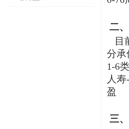
二、
目前
分承
1-
人寿
盈
三、